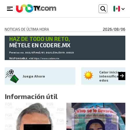
NOTICIAS DE ÚLTIMA HORA
2026/08/06
HAZ DE TODO UN RETO,
MÉTELE EN CODERE.MX
Permiso no. DGG/SP/442/97, DGJS/234/2019. JUEGO
RESPONSABLE. +18
https://www.codere.mx
Calor inicia a 
Juega Ahora
intensificarse en
edos
Información útil